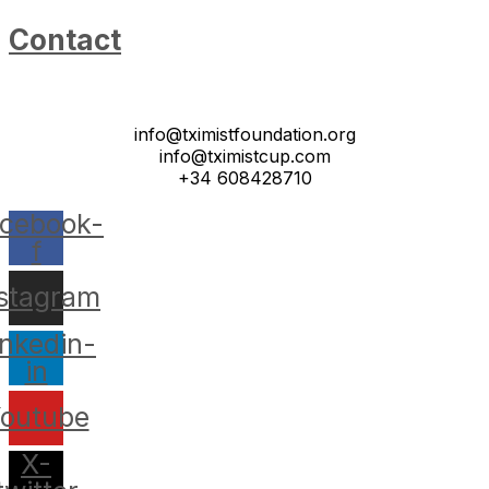
Contact
info@tximistfoundation.org
info@tximistcup.com
+34 608428710
cebook-
f
nstagram
inkedin-
in
outube
X-