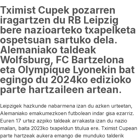
Tximist Cupek pozarren
iragartzen du RB Leipzig
bere nazioarteko txapelketa
ospetsuan sartuko dela.
Alemaniako taldeak
Wolfsburg, FC Bartzelona
eta Olympique Lyonekin bat
egingo du 2024ko edizioko
parte hartzaileen artean.
Leipzigek hazkunde nabarmena izan du azken urteetan,
Alemaniako emakumezkoen futbolean indar gisa ezarriz.
Euren 17 urtez azpiko taldeak arrakasta izan du nazio
mailan, baita 2023ko txapeldun titulua ere. Tximist Cupean
parte hartzeak aukera emango die munduko talderik