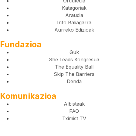
Ordutegia
Kategoriak
Araudia
Info Baliagarra
Aurreko Edizioak
Fundazioa
Guk
She Leads Kongresua
The Equality Ball
Skip The Barriers
Denda
Komunikazioa
Albisteak
FAQ
Tximist TV