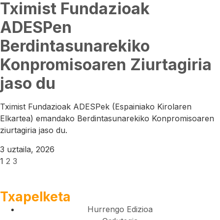
Tximist Fundazioak
ADESPen
Berdintasunarekiko
Konpromisoaren Ziurtagiria
jaso du
Tximist Fundazioak ADESPek (Espainiako Kirolaren
Elkartea) emandako Berdintasunarekiko Konpromisoaren
ziurtagiria jaso du.
3 uztaila, 2026
1
2
3
Txapelketa
Hurrengo Edizioa