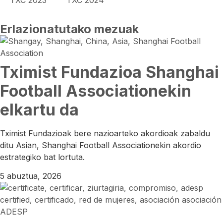
TXC 2023
TXC 2024
Erlazionatutako mezuak
Tximist Fundazioa Shanghai
Football Associationekin
elkartu da
Tximist Fundazioak bere nazioarteko akordioak zabaldu
ditu Asian, Shanghai Football Associationekin akordio
estrategiko bat lortuta.
5 abuztua, 2026