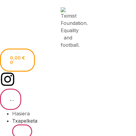
0,00
€
0
Hasiera
Txapelketa