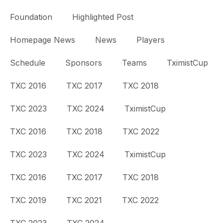
Foundation
Highlighted Post
Homepage News
News
Players
Schedule
Sponsors
Teams
TximistCup
TXC 2016
TXC 2017
TXC 2018
TXC 2023
TXC 2024
TximistCup
TXC 2016
TXC 2018
TXC 2022
TXC 2023
TXC 2024
TximistCup
TXC 2016
TXC 2017
TXC 2018
TXC 2019
TXC 2021
TXC 2022