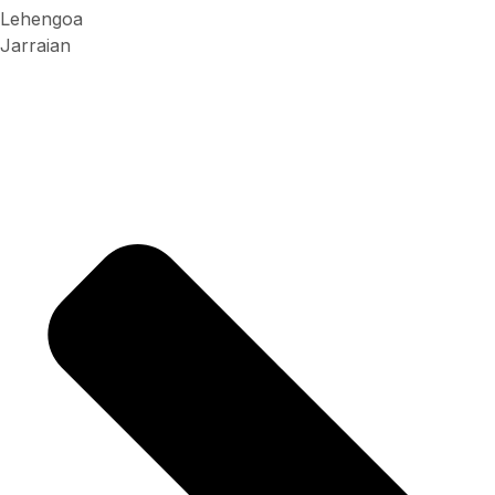
Lehengoa
Jarraian