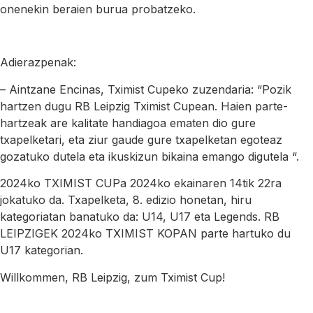
onenekin beraien burua probatzeko.
Adierazpenak:
– Aintzane Encinas, Tximist Cupeko zuzendaria: “Pozik
hartzen dugu RB Leipzig Tximist Cupean. Haien parte-
hartzeak are kalitate handiagoa ematen dio gure
txapelketari, eta ziur gaude gure txapelketan egoteaz
gozatuko dutela eta ikuskizun bikaina emango digutela “.
2024ko TXIMIST CUPa 2024ko ekainaren 14tik 22ra
jokatuko da. Txapelketa, 8. edizio honetan, hiru
kategoriatan banatuko da: U14, U17 eta Legends. RB
LEIPZIGEK 2024ko TXIMIST KOPAN parte hartuko du
U17 kategorian.
Willkommen, RB Leipzig, zum Tximist Cup!