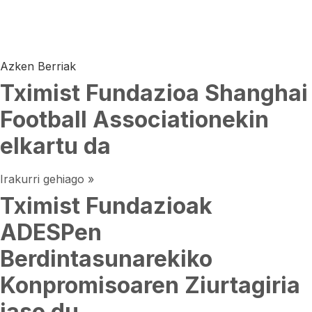
Azken Berriak
Tximist Fundazioa Shanghai
Football Associationekin
elkartu da
Irakurri gehiago »
Tximist Fundazioak
ADESPen
Berdintasunarekiko
Konpromisoaren Ziurtagiria
jaso du