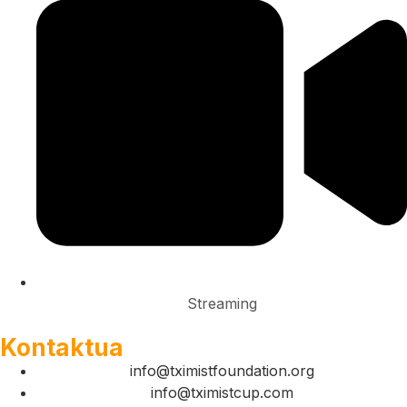
Streaming
Kontaktua
info@tximistfoundation.org
info@tximistcup.com