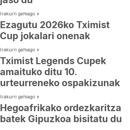
Irakurri gehiago »
Ezagutu 2026ko Tximist
Cup jokalari onenak
Irakurri gehiago »
Tximist Legends Cupek
amaituko ditu 10.
urteurreneko ospakizunak
Irakurri gehiago »
Hegoafrikako ordezkaritza
batek Gipuzkoa bisitatu du