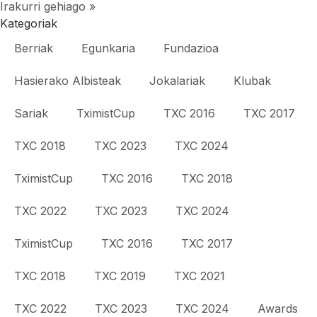
Irakurri gehiago »
Kategoriak
Berriak
Egunkaria
Fundazioa
Hasierako Albisteak
Jokalariak
Klubak
Sariak
TximistCup
TXC 2016
TXC 2017
TXC 2018
TXC 2023
TXC 2024
TximistCup
TXC 2016
TXC 2018
TXC 2022
TXC 2023
TXC 2024
TximistCup
TXC 2016
TXC 2017
TXC 2018
TXC 2019
TXC 2021
TXC 2022
TXC 2023
TXC 2024
Awards