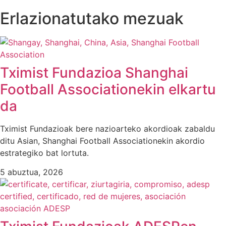
Erlazionatutako mezuak
Tximist Fundazioa Shanghai
Football Associationekin elkartu
da
Tximist Fundazioak bere nazioarteko akordioak zabaldu
ditu Asian, Shanghai Football Associationekin akordio
estrategiko bat lortuta.
5 abuztua, 2026