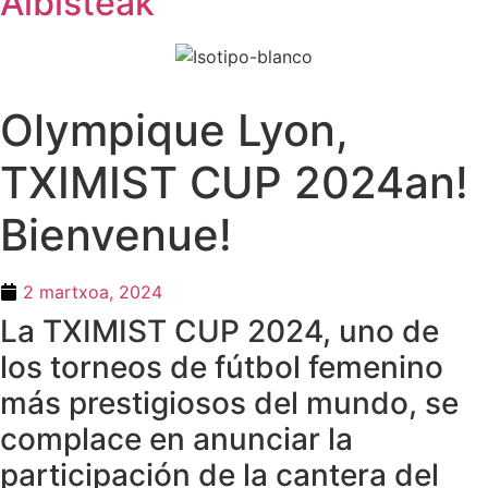
Albisteak
Olympique Lyon,
TXIMIST CUP 2024an!
Bienvenue!
2 martxoa, 2024
La TXIMIST CUP 2024, uno de
los torneos de fútbol femenino
más prestigiosos del mundo, se
complace en anunciar la
participación de la cantera del