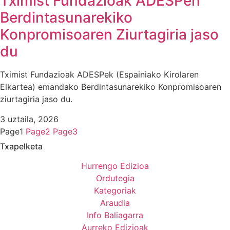
Tximist Fundazioak ADESPen
Berdintasunarekiko
Konpromisoaren Ziurtagiria jaso
du
Tximist Fundazioak ADESPek (Espainiako Kirolaren
Elkartea) emandako Berdintasunarekiko Konpromisoaren
ziurtagiria jaso du.
3 uztaila, 2026
Page
1
Page
2
Page
3
Txapelketa
Hurrengo Edizioa
Ordutegia
Kategoriak
Araudia
Info Baliagarra
Aurreko Edizioak