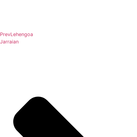
Prev
Lehengoa
Jarraian