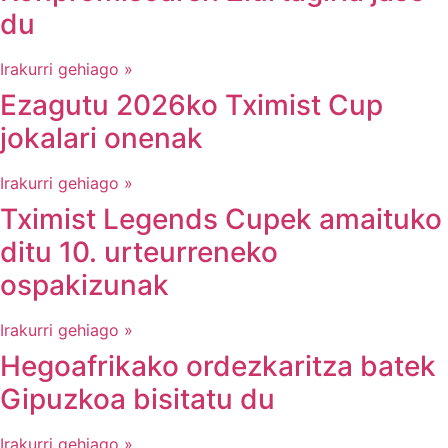
du
Irakurri gehiago »
Ezagutu 2026ko Tximist Cup
jokalari onenak
Irakurri gehiago »
Tximist Legends Cupek amaituko
ditu 10. urteurreneko
ospakizunak
Irakurri gehiago »
Hegoafrikako ordezkaritza batek
Gipuzkoa bisitatu du
Irakurri gehiago »