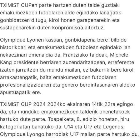
TXIMIST CUPen parte hartzen duten talde guztiak
emakumezkoen futbolaren alde egindako lanagatik
gonbidatzen ditugu, kirol honen garapenarekin eta
sustapenarekin duten konpromisoa aitortuz.
Olympique Lyonen kasuan, gonbidapena bere ibilbide
historikoari eta emakumezkoen futbolean egindako lan
nekaezinari omenaldia da. Frantziako taldeak, Michele
Kang presidente berriaren zuzendaritzapean, erreferente
izaten jarraitzen du mundu mailan, ez bakarrik bere kirol
arrakastengatik, baita emakumezkoen futbolaren
profesionalizazioaren eta genero berdintasunaren aldeko
apustuagatik ere.
TXIMIST CUP 2024 2024ko ekainaren 14tik 22ra egingo
da, eta munduko emakumezkoen talderik onenetakoek
hartuko dute parte. Txapelketa, 8. edizio honetan, hiru
kategoriatan banatuko da: U14 eta U17 eta Legends.
Olympique Lyongo harrobiak U17 mailan parte hartuko du.