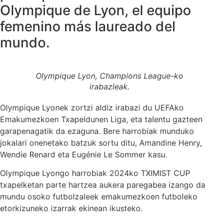
Olympique de Lyon, el equipo
femenino más laureado del
mundo.
Olympique Lyon, Champions League-ko
irabazleak.
Olympique Lyonek zortzi aldiz irabazi du UEFAko
Emakumezkoen Txapeldunen Liga, eta talentu gazteen
garapenagatik da ezaguna. Bere harrobiak munduko
jokalari onenetako batzuk sortu ditu, Amandine Henry,
Wendie Renard eta Eugénie Le Sommer kasu.
Olympique Lyongo harrobiak 2024ko TXIMIST CUP
txapelketan parte hartzea aukera paregabea izango da
mundu osoko futbolzaleek emakumezkoen futboleko
etorkizuneko izarrak ekinean ikusteko.