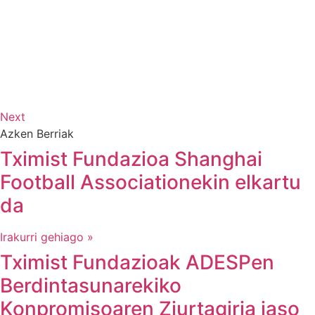
Next
Azken Berriak
Tximist Fundazioa Shanghai
Football Associationekin elkartu
da
Irakurri gehiago »
Tximist Fundazioak ADESPen
Berdintasunarekiko
Konpromisoaren Ziurtagiria jaso