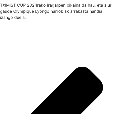
TXIMIST CUP 2024rako iragarpen bikaina da hau, eta ziur
gaude Olympique Lyongo harrobiak arrakasta handia
izango duela.