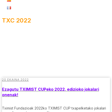
TXC 2022
20 EKAINA 2022
Ezagutu TXIMIST CUPeko 2022. edizioko jokalari
onenak!
Tximist Fundazioak 2022ko TXIMIST CUP txapelketako jokalari