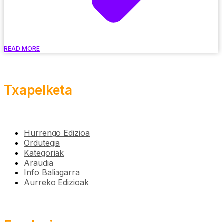
READ MORE
Txapelketa
Hurrengo Edizioa
Ordutegia
Kategoriak
Araudia
Info Baliagarra
Aurreko Edizioak