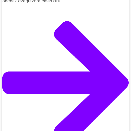
onenak ezagutzera eman ditu.