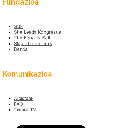
Fundazioa
Guk
She Leads Kongresua
The Equality Ball
Skip The Barriers
Denda
Komunikazioa
Albisteak
FAQ
Tximist TV