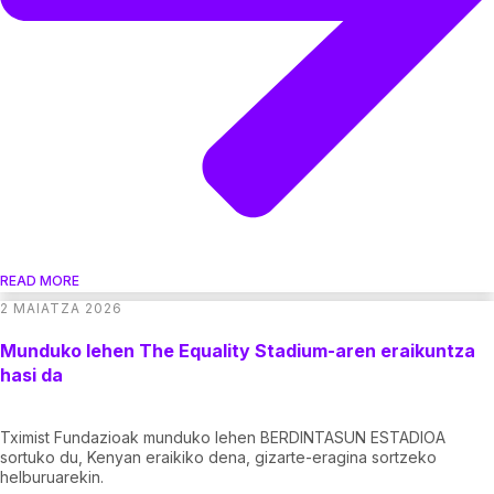
READ MORE
2 MAIATZA 2026
Munduko lehen The Equality Stadium-aren eraikuntza
hasi da
Tximist Fundazioak munduko lehen BERDINTASUN ESTADIOA
sortuko du, Kenyan eraikiko dena, gizarte-eragina sortzeko
helburuarekin.