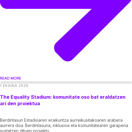
READ MORE
1 EKAINA 2026
The Equality Stadium: komunitate oso bat eraldatzen
ari den proiektua
Berdintasun Estadioaren eraikuntza aurreikusitakoaren arabera
aurrera doa. Berdintasuna, inklusioa eta komunitatearen garapena
sustatzen dituen proiektu