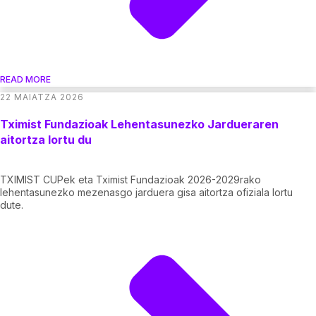
READ MORE
22 MAIATZA 2026
Tximist Fundazioak Lehentasunezko Jardueraren
aitortza lortu du
TXIMIST CUPek eta Tximist Fundazioak 2026-2029rako
lehentasunezko mezenasgo jarduera gisa aitortza ofiziala lortu
dute.