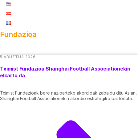
Fundazioa
5 ABUZTUA 2026
Tximist Fundazioa Shanghai Football Associationekin
elkartu da
Tximist Fundazioak bere nazioarteko akordioak zabaldu ditu Asian,
Shanghai Football Associationekin akordio estrategiko bat lortuta.