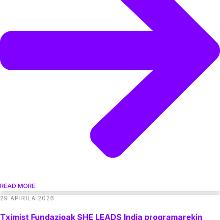
READ MORE
29 APIRILA 2026
Tximist Fundazioak SHE LEADS India programarekin