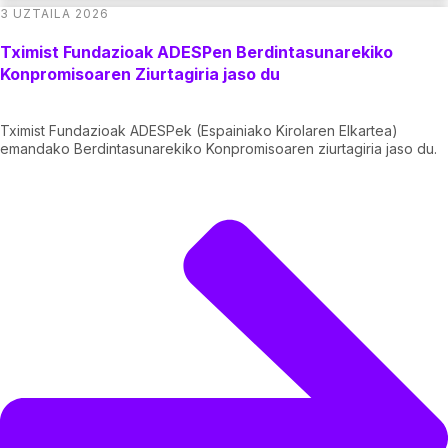
3 UZTAILA 2026
Tximist Fundazioak ADESPen Berdintasunarekiko
Konpromisoaren Ziurtagiria jaso du
Tximist Fundazioak ADESPek (Espainiako Kirolaren Elkartea)
emandako Berdintasunarekiko Konpromisoaren ziurtagiria jaso du.