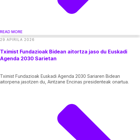
READ MORE
29 APIRILA 2026
Tximist Fundazioak Bidean aitortza jaso du Euskadi
Agenda 2030 Sarietan
Tximist Fundazioak Euskadi Agenda 2030 Sariaren Bidean
aitorpena jasotzen du, Aintzane Encinas presidenteak onartua.