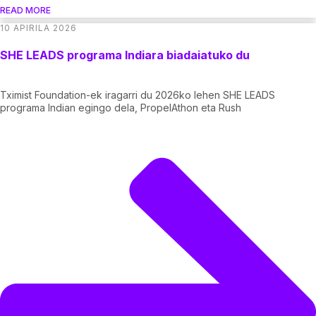
READ MORE
10 APIRILA 2026
SHE LEADS programa Indiara biadaiatuko du
Tximist Foundation-ek iragarri du 2026ko lehen SHE LEADS
programa Indian egingo dela, PropelAthon eta Rush