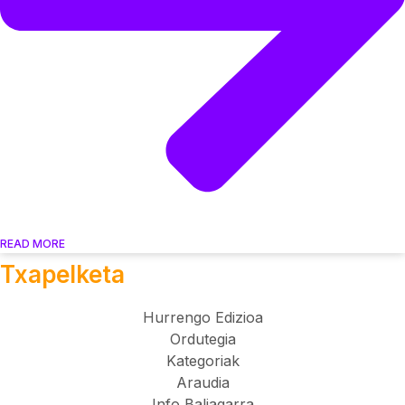
READ MORE
Txapelketa
Hurrengo Edizioa
Ordutegia
Kategoriak
Araudia
Info Baliagarra