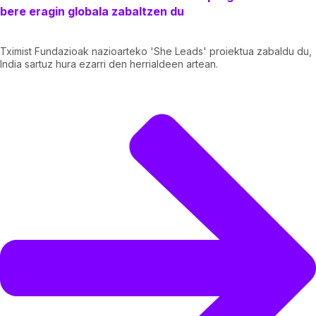
bere eragin globala zabaltzen du
Tximist Fundazioak nazioarteko 'She Leads' proiektua zabaldu du,
India sartuz hura ezarri den herrialdeen artean.