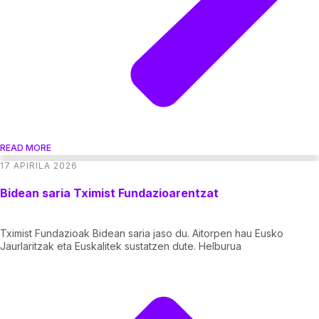
READ MORE
17 APIRILA 2026
Bidean saria Tximist Fundazioarentzat
Tximist Fundazioak Bidean saria jaso du. Aitorpen hau Eusko
Jaurlaritzak eta Euskalitek sustatzen dute. Helburua