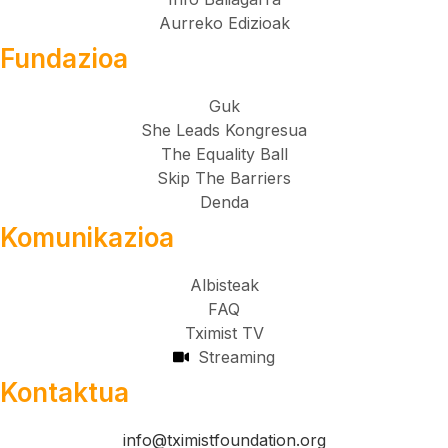
Aurreko Edizioak
Fundazioa
Guk
She Leads Kongresua
The Equality Ball
Skip The Barriers
Denda
Komunikazioa
Albisteak
FAQ
Tximist TV
Streaming
Kontaktua
info@tximistfoundation.org