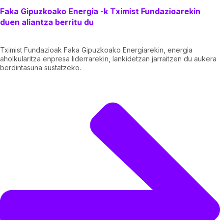
Faka Gipuzkoako Energia -k Tximist Fundazioarekin
duen aliantza berritu du
Tximist Fundazioak Faka Gipuzkoako Energiarekin, energia
aholkularitza enpresa liderrarekin, lankidetzan jarraitzen du aukera
berdintasuna sustatzeko.