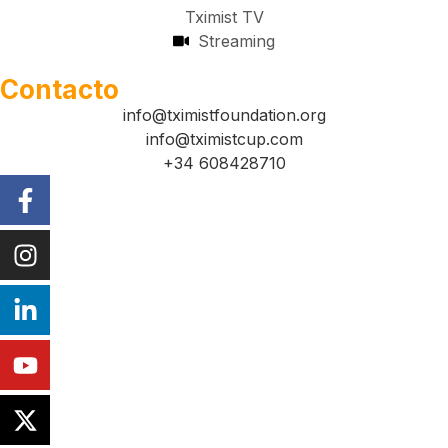
Tximist TV
Streaming
Contacto
info@tximistfoundation.org
info@tximistcup.com
+34 608428710