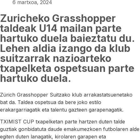
6 martxoa, 2024
Zuricheko Grasshopper
taldeak U14 mailan parte
hartuko duela baieztatu du.
Lehen aldia izango da klub
suitzarrak nazioarteko
txapelketa ospetsuan parte
hartuko duela.
Zürich Grasshopper Suitzako klub arrakastatsuenetako
bat da.
Taldea ospetsua da bere joko estilo
erakargarriagatik eta talentu gazteen garapenagatik.
TXIMIST CUP txapelketan parte hartzen duten talde
guztiak gonbidatuta daude emakumezkoen futbolaren alde
egiten duten lanagatik, kirolaren garapen eta