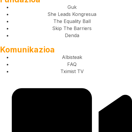
Guk
She Leads Kongresua
The Equality Ball
Skip The Barriers
Denda
Komunikazioa
Albisteak
FAQ
Tximist TV