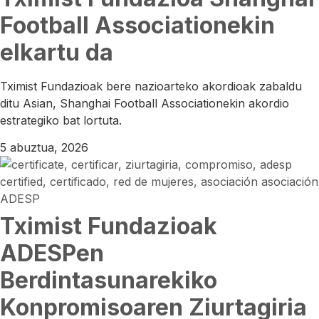
Football Associationekin
elkartu da
Tximist Fundazioak bere nazioarteko akordioak zabaldu
ditu Asian, Shanghai Football Associationekin akordio
estrategiko bat lortuta.
5 abuztua, 2026
Tximist Fundazioak
ADESPen
Berdintasunarekiko
Konpromisoaren Ziurtagiria