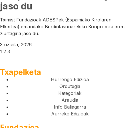
jaso du
Tximist Fundazioak ADESPek (Espainiako Kirolaren
Elkartea) emandako Berdintasunarekiko Konpromisoaren
ziurtagiria jaso du.
3 uztaila, 2026
1
2
3
Txapelketa
Hurrengo Edizioa
Ordutegia
Kategoriak
Araudia
Info Baliagarra
Aurreko Edizioak
Fundazioa