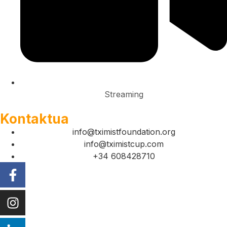
Streaming
Kontaktua
info@tximistfoundation.org
info@tximistcup.com
+34 608428710