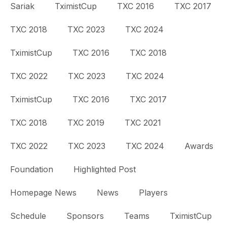
Sariak
TximistCup
TXC 2016
TXC 2017
TXC 2018
TXC 2023
TXC 2024
TximistCup
TXC 2016
TXC 2018
TXC 2022
TXC 2023
TXC 2024
TximistCup
TXC 2016
TXC 2017
TXC 2018
TXC 2019
TXC 2021
TXC 2022
TXC 2023
TXC 2024
Awards
Foundation
Highlighted Post
Homepage News
News
Players
Schedule
Sponsors
Teams
TximistCup