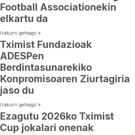
Football Associationekin
elkartu da
Irakurri gehiago »
Tximist Fundazioak
ADESPen
Berdintasunarekiko
Konpromisoaren Ziurtagiria
jaso du
Irakurri gehiago »
Ezagutu 2026ko Tximist
Cup jokalari onenak