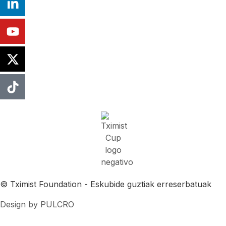
© Tximist Foundation - Eskubide guztiak erreserbatuak
Design by PULCRO
Cookieen politika