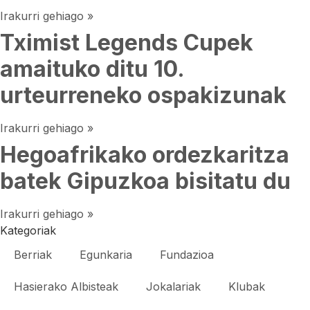
Irakurri gehiago »
Tximist Legends Cupek
amaituko ditu 10.
urteurreneko ospakizunak
Irakurri gehiago »
Hegoafrikako ordezkaritza
batek Gipuzkoa bisitatu du
Irakurri gehiago »
Kategoriak
Berriak
Egunkaria
Fundazioa
Hasierako Albisteak
Jokalariak
Klubak