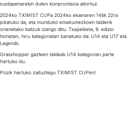
sustapenarekin duten konpromisoa aitortuz.
2024ko TXIMIST CUPa 2024ko ekainaren 14tik 22ra
jokatuko da, eta munduko emakumezkoen talderik
onenetako batzuk izango ditu. Txapelketa, 8. edizio
honetan, hiru kategoriatan banatuko da: U14 eta U17 eta
Legends.
Grasshopper gazteen taldeak U14 kategorian parte
hartuko du.
Pozik hartuko zaituztegu TXIMIST CUPen!