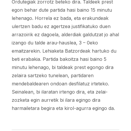
Ordutegiak zorrotz beteko dira. Taldeek prest
egon behar dute partida hasi baino 15 minutu
lehenago. Horrela ez bada, eta erakundeak
ulertzen badu ez agertzea justifikatuko duen
arrazoirik ez dagoela, alderdiak galdutzat jo ahal
izango du talde arau-hauslea, 3 – 0eko
emaitzarekin. Lehiaketa Batzordeak hartuko du
beti erabakia. Partida bakoitza hasi baino 5
minutu lehenago, bi taldeak prest egongo dira
zelaira sartzeko tunelean, partidaren
mendebaldearen ondoan desfilatuz irteteko.
Seinalean, bi ilaratan irtengo dira, eta zelai-
zozketa egin aurretik bi ilara egingo dira
harmailetara begira eta kirol-agurra egingo da.