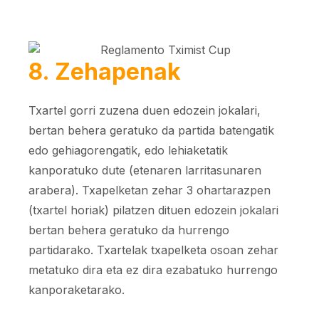
8. Zehapenak
Txartel gorri zuzena duen edozein jokalari,
bertan behera geratuko da partida batengatik
edo gehiagorengatik, edo lehiaketatik
kanporatuko dute (etenaren larritasunaren
arabera). Txapelketan zehar 3 ohartarazpen
(txartel horiak) pilatzen dituen edozein jokalari
bertan behera geratuko da hurrengo
partidarako. Txartelak txapelketa osoan zehar
metatuko dira eta ez dira ezabatuko hurrengo
kanporaketarako.