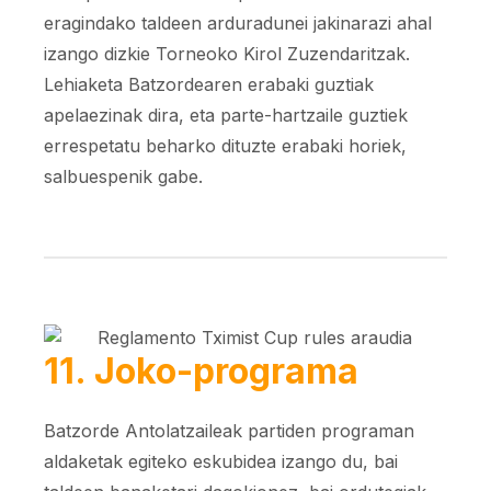
eragindako taldeen arduradunei jakinarazi ahal
izango dizkie Torneoko Kirol Zuzendaritzak.
Lehiaketa Batzordearen erabaki guztiak
apelaezinak dira, eta parte-hartzaile guztiek
errespetatu beharko dituzte erabaki horiek,
salbuespenik gabe.
11. Joko-programa
Batzorde Antolatzaileak partiden programan
aldaketak egiteko eskubidea izango du, bai