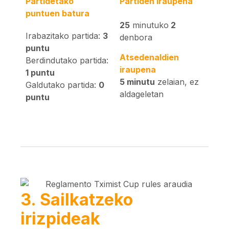
Partidetako
Partiden iraupena
puntuen batura
25
minutuko
2
Irabazitako partida
:
3
denbora
puntu
Atsedenaldien
Berdindutako partida
:
iraupena
1 puntu
5 minutu
zelaian, ez
Galdutako partida
:
0
aldageletan
puntu
3. Sailkatzeko
irizpideak