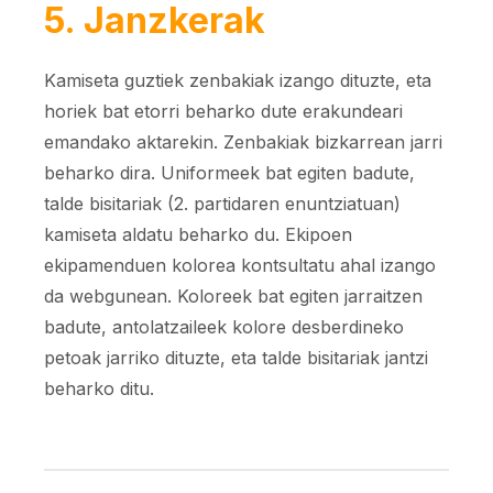
5. Janzkerak
Kamiseta guztiek zenbakiak izango dituzte, eta
horiek bat etorri beharko dute erakundeari
emandako aktarekin. Zenbakiak bizkarrean jarri
beharko dira. Uniformeek bat egiten badute,
talde bisitariak (2. partidaren enuntziatuan)
kamiseta aldatu beharko du. Ekipoen
ekipamenduen kolorea kontsultatu ahal izango
da webgunean. Koloreek bat egiten jarraitzen
badute, antolatzaileek kolore desberdineko
petoak jarriko dituzte, eta talde bisitariak jantzi
beharko ditu.