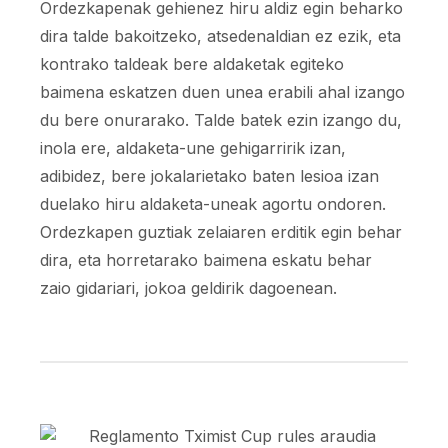
Ordezkapenak gehienez hiru aldiz egin beharko
dira talde bakoitzeko, atsedenaldian ez ezik, eta
kontrako taldeak bere aldaketak egiteko
baimena eskatzen duen unea erabili ahal izango
du bere onurarako. Talde batek ezin izango du,
inola ere, aldaketa-une gehigarririk izan,
adibidez, bere jokalarietako baten lesioa izan
duelako hiru aldaketa-uneak agortu ondoren.
Ordezkapen guztiak zelaiaren erditik egin behar
dira, eta horretarako baimena eskatu behar
zaio gidariari, jokoa geldirik dagoenean.