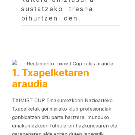
sustatzeko tresna
bihurtzen den.
1. Txapelketaren
araudia
TXIMIST CUP Emakumezkoen Nazioarteko
Txapelketak goi mailako klub profesionalak
gonbidatzen ditu parte hartzera, munduko
emakumezkoen futbolaren hazkundearen eta
garapenaren alde egiten duten lanagatik.