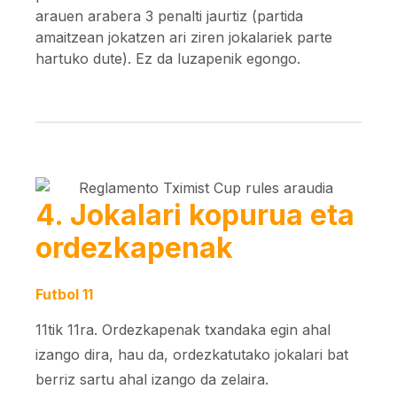
arauen arabera 3 penalti jaurtiz (partida
amaitzean jokatzen ari ziren jokalariek parte
hartuko dute). Ez da luzapenik egongo.
4. Jokalari kopurua eta
ordezkapenak
Futbol 11
11tik 11ra. Ordezkapenak txandaka egin ahal
izango dira, hau da, ordezkatutako jokalari bat
berriz sartu ahal izango da zelaira.