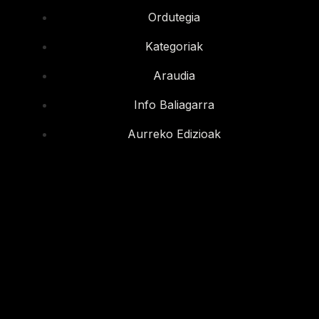
Ordutegia
Kategoriak
Araudia
Info Baliagarra
Aurreko Edizioak