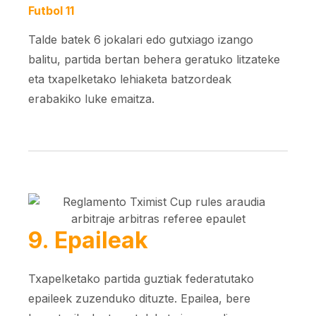
Futbol 11
Talde batek 6 jokalari edo gutxiago izango
balitu, partida bertan behera geratuko litzateke
eta txapelketako lehiaketa batzordeak
erabakiko luke emaitza.
9. Epaileak
Txapelketako partida guztiak federatutako
epaileek zuzenduko dituzte. Epailea, bere