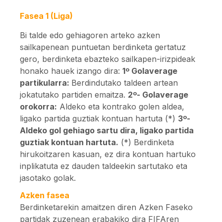
Fasea 1 (Liga)
Bi talde edo gehiagoren arteko azken
sailkapenean puntuetan berdinketa gertatuz
gero, berdinketa ebazteko sailkapen-irizpideak
honako hauek izango dira:
1º Golaverage
partikularra:
Berdindutako taldeen artean
jokatutako partiden emaitza.
2º- Golaverage
orokorra:
Aldeko eta kontrako golen aldea,
ligako partida guztiak kontuan hartuta (*)
3º-
Aldeko gol gehiago sartu dira, ligako partida
guztiak kontuan hartuta.
(*) Berdinketa
hirukoitzaren kasuan, ez dira kontuan hartuko
inplikatuta ez dauden taldeekin sartutako eta
jasotako golak.
Azken fasea
Berdinketarekin amaitzen diren Azken Faseko
partidak zuzenean erabakiko dira FIFAren