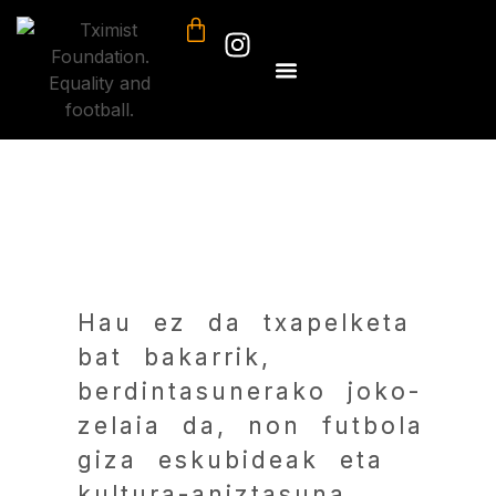
Hau ez da txapelketa
bat bakarrik,
berdintasunerako joko-
zelaia da, non futbola
giza eskubideak eta
kultura-aniztasuna