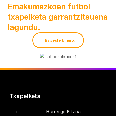
Emakumezkoen futbol
txapelketa garrantzitsuena
lagundu.
Babesle bihurtu
Txapelketa
Hurrengo Edizioa