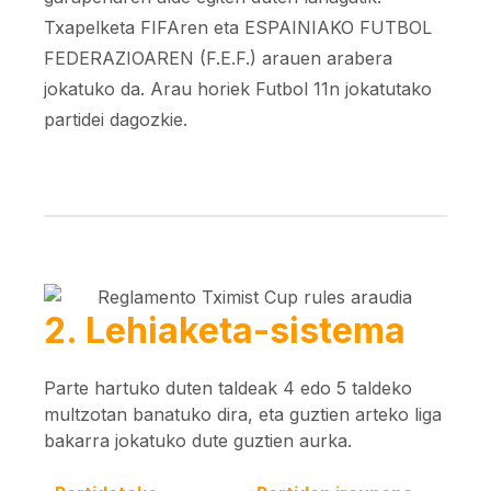
Txapelketa FIFAren eta ESPAINIAKO FUTBOL
FEDERAZIOAREN (F.E.F.) arauen arabera
jokatuko da. Arau horiek Futbol 11n jokatutako
partidei dagozkie.
2. Lehiaketa-sistema
Parte hartuko duten taldeak 4 edo 5 taldeko
multzotan banatuko dira, eta guztien arteko liga
bakarra jokatuko dute guztien aurka.