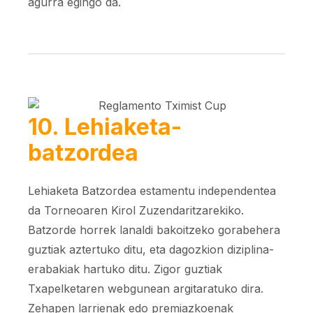
agurra egingo da.
10. Lehiaketa-
batzordea
Lehiaketa Batzordea estamentu independentea
da Torneoaren Kirol Zuzendaritzarekiko.
Batzorde horrek lanaldi bakoitzeko gorabehera
guztiak aztertuko ditu, eta dagozkion diziplina-
erabakiak hartuko ditu. Zigor guztiak
Txapelketaren webgunean argitaratuko dira.
Zehapen larrienak edo premiazkoenak