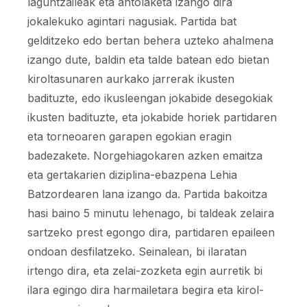
laguntzaileak eta antolaketa izango dira
jokalekuko agintari nagusiak. Partida bat
gelditzeko edo bertan behera uzteko ahalmena
izango dute, baldin eta talde batean edo bietan
kiroltasunaren aurkako jarrerak ikusten
badituzte, edo ikusleengan jokabide desegokiak
ikusten badituzte, eta jokabide horiek partidaren
eta torneoaren garapen egokian eragin
badezakete. Norgehiagokaren azken emaitza
eta gertakarien diziplina-ebazpena Lehia
Batzordearen lana izango da. Partida bakoitza
hasi baino 5 minutu lehenago, bi taldeak zelaira
sartzeko prest egongo dira, partidaren epaileen
ondoan desfilatzeko. Seinalean, bi ilaratan
irtengo dira, eta zelai-zozketa egin aurretik bi
ilara egingo dira harmailetara begira eta kirol-