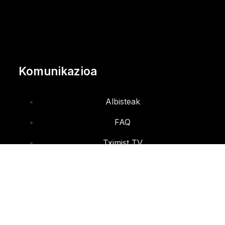
Komunikazioa
Albisteak
FAQ
Tximist TV