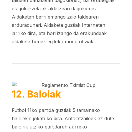
taldeen banaketari dagokionez, bai ordutegiak
eta joko-zelaiak aldatzeari dagokionez.
Aldaketen berri emango zaio taldearen
arduradunari. Aldaketa guztiak Interneten
jarriko dira, eta hori izango da erakundeak
aldaketa horiek egiteko modu ofiziala.
12. Baloiak
Futbol 11ko partida guztiak 5 tamainako
baloiekin jokatuko dira. Antolatzaileek ez dute
baloirik utziko partidaren aurreko