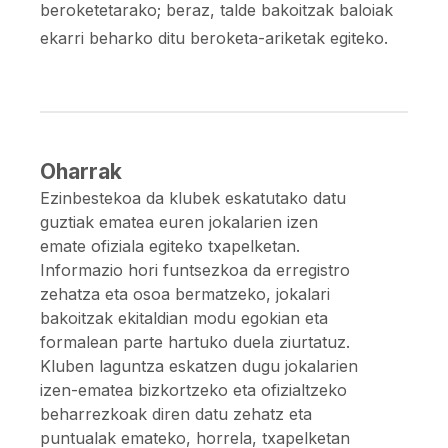
beroketetarako; beraz, talde bakoitzak baloiak
ekarri beharko ditu beroketa-ariketak egiteko.
Oharrak
Ezinbestekoa da klubek eskatutako datu
guztiak ematea euren jokalarien izen
emate ofiziala egiteko txapelketan.
Informazio hori funtsezkoa da erregistro
zehatza eta osoa bermatzeko, jokalari
bakoitzak ekitaldian modu egokian eta
formalean parte hartuko duela ziurtatuz.
Kluben laguntza eskatzen dugu jokalarien
izen-ematea bizkortzeko eta ofizialtzeko
beharrezkoak diren datu zehatz eta
puntualak emateko, horrela, txapelketan