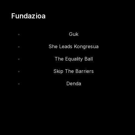
Fundazioa
Guk
She Leads Kongresua
The Equality Ball
Skip The Barriers
Denda