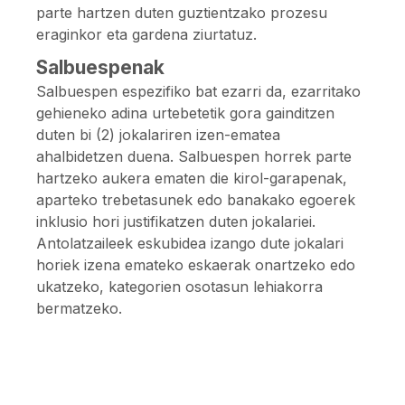
parte hartzen duten guztientzako prozesu
eraginkor eta gardena ziurtatuz.
Salbuespenak
Salbuespen espezifiko bat ezarri da, ezarritako
gehieneko adina urtebetetik gora gainditzen
duten bi (2) jokalariren izen-ematea
ahalbidetzen duena. Salbuespen horrek parte
hartzeko aukera ematen die kirol-garapenak,
aparteko trebetasunek edo banakako egoerek
inklusio hori justifikatzen duten jokalariei.
Antolatzaileek eskubidea izango dute jokalari
horiek izena emateko eskaerak onartzeko edo
ukatzeko, kategorien osotasun lehiakorra
bermatzeko.