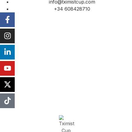
info@tximistcup.com
+34 608428710