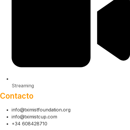
Streaming
Contacto
info@tximistfoundation.org
info@tximistcup.com
+34 608428710