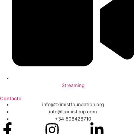
Streaming
Contacto
info@tximistfoundation.org
info@tximistcup.com
+34 608428710