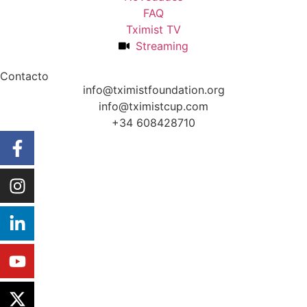
FAQ
Tximist TV
Streaming
Contacto
info@tximistfoundation.org
info@tximistcup.com
+34 608428710