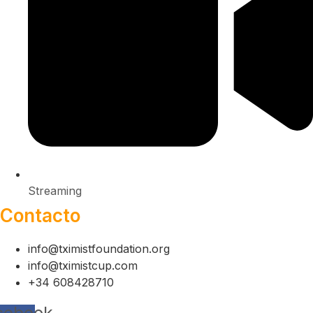
Streaming
Contacto
info@tximistfoundation.org
info@tximistcup.com
+34 608428710
cebook-