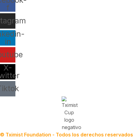
f
stagram
nkedin-
in
outube
X-
witter
Tiktok
© Tximist Foundation - Todos los derechos reservados