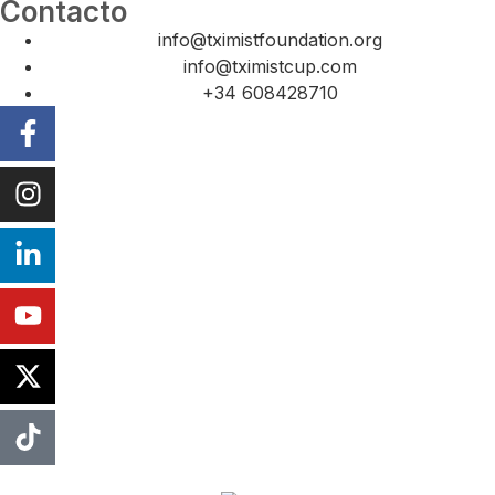
Contacto
info@tximistfoundation.org
info@tximistcup.com
+34 608428710