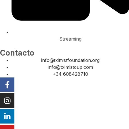
Streaming
Contacto
info@tximistfoundation.org
info@tximistcup.com
+34 608428710