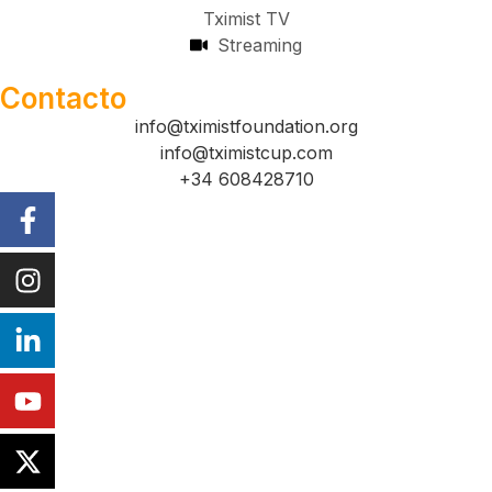
Tximist TV
Streaming
Contacto
info@tximistfoundation.org
info@tximistcup.com
+34 608428710