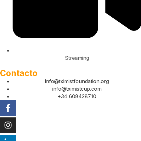
Streaming
Contacto
info@tximistfoundation.org
info@tximistcup.com
+34 608428710