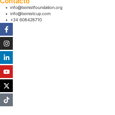
Contacto
info@tximistfoundation.org
info@tximistcup.com
+34 608428710