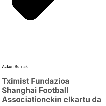
Azken Berriak
Tximist Fundazioa
Shanghai Football
Associationekin elkartu da