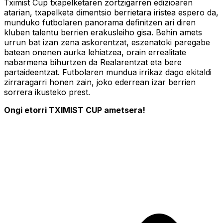
Tximist Cup txapelketaren zortzigarren edizioaren
atarian, txapelketa dimentsio berrietara iristea espero da,
munduko futbolaren panorama definitzen ari diren
kluben talentu berrien erakusleiho gisa. Behin amets
urrun bat izan zena askorentzat, eszenatoki paregabe
batean onenen aurka lehiatzea, orain errealitate
nabarmena bihurtzen da Realarentzat eta bere
partaideentzat. Futbolaren mundua irrikaz dago ekitaldi
zirraragarri honen zain, joko ederrean izar berrien
sorrera ikusteko prest.
Ongi etorri TXIMIST CUP ametsera!