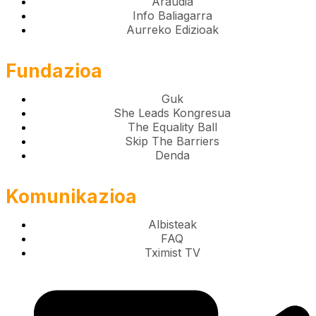
Araudia
Info Baliagarra
Aurreko Edizioak
Fundazioa
Guk
She Leads Kongresua
The Equality Ball
Skip The Barriers
Denda
Komunikazioa
Albisteak
FAQ
Tximist TV