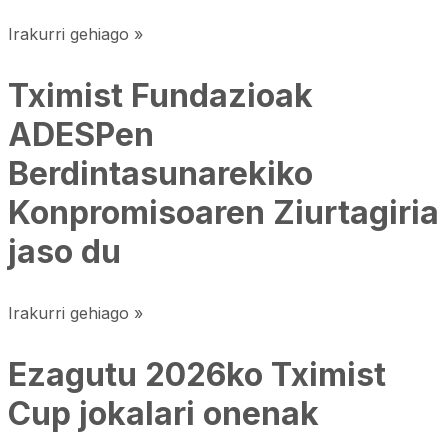
Irakurri gehiago »
Tximist Fundazioak
ADESPen
Berdintasunarekiko
Konpromisoaren Ziurtagiria
jaso du
Irakurri gehiago »
Ezagutu 2026ko Tximist
Cup jokalari onenak