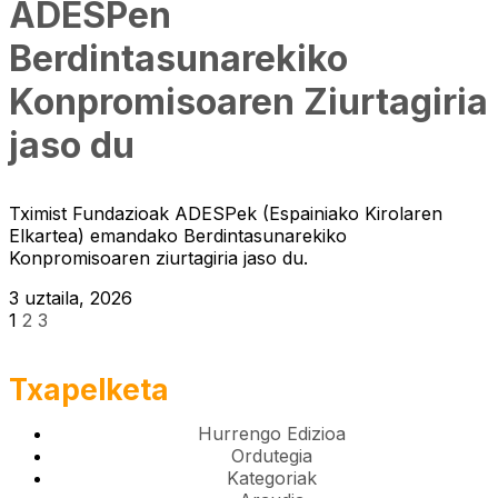
ADESPen
Berdintasunarekiko
Konpromisoaren Ziurtagiria
jaso du
Tximist Fundazioak ADESPek (Espainiako Kirolaren
Elkartea) emandako Berdintasunarekiko
Konpromisoaren ziurtagiria jaso du.
3 uztaila, 2026
1
2
3
Txapelketa
Hurrengo Edizioa
Ordutegia
Kategoriak