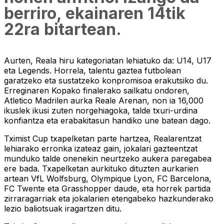
berriro, ekainaren 14tik
22ra bitartean.
Aurten, Reala hiru kategoriatan lehiatuko da: U14, U17
eta Legends. Horrela, talentu gaztea futbolean
garatzeko eta sustatzeko konpromisoa erakutsiko du.
Erreginaren Kopako finalerako sailkatu ondoren,
Atletico Madrilen aurka Reale Arenan, non ia 16,000
ikuslek ikusi zuten norgehiagoka, talde txuri-urdina
konfiantza eta erabakitasun handiko une batean dago.
Tximist Cup txapelketan parte hartzea, Realarentzat
lehiarako erronka izateaz gain, jokalari gazteentzat
munduko talde onenekin neurtzeko aukera paregabea
ere bada. Txapelketan aurkituko dituzten aurkarien
artean VfL Wolfsburg, Olympique Lyon, FC Barcelona,
FC Twente eta Grasshopper daude, eta horrek partida
zirraragarriak eta jokalarien etengabeko hazkunderako
lezio baliotsuak iragartzen ditu.