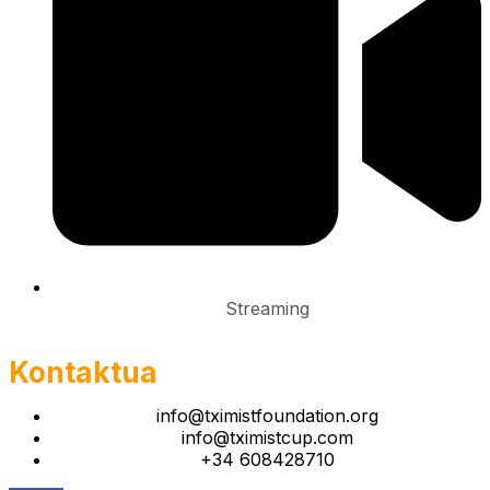
Streaming
Kontaktua
info@tximistfoundation.org
info@tximistcup.com
+34 608428710