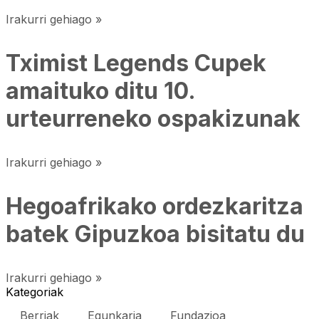
Irakurri gehiago »
Tximist Legends Cupek
amaituko ditu 10.
urteurreneko ospakizunak
Irakurri gehiago »
Hegoafrikako ordezkaritza
batek Gipuzkoa bisitatu du
Irakurri gehiago »
Kategoriak
Berriak
Egunkaria
Fundazioa