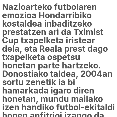
Nazioarteko futbolaren
emozioa Hondarribiko
kostaldea inbaditzeko
prestatzen ari da Tximist
Cup txapelketa iristear
dela, eta Reala prest dago
txapelketa ospetsu
honetan parte hartzeko.
Donostiako taldea, 2004an
sortu zenetik ia bi
hamarkada igaro diren
honetan, mundu mailako
izen handiko futbol-ekitaldi
honen anfitrioi izango da