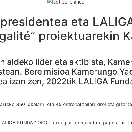
presidentea eta LALI
Égalité” proiektuarekin
n aldeko lider eta aktibista, Kam
 astean. Bere misioa Kamerungo Yao
zea izan zen, 2022tik LALIGA Fund
itarteko 350 jokalariri eta 45 entrenatzaileri kirol eta giz
LALIGA FUNDAZIOKO patroi gisa, enbaxadore papera hartu 