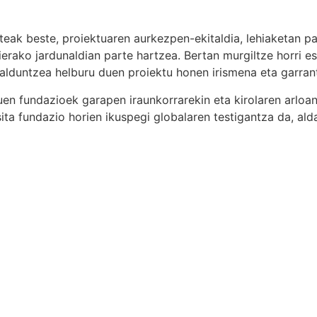
steak beste, proiektuaren aurkezpen-ekitaldia, lehiaketan p
rako jardunaldian parte hartzea. Bertan murgiltze horri es
alduntzea helburu duen proiektu honen irismena eta garrant
en fundazioek garapen iraunkorrarekin eta kirolaren arlo
sita fundazio horien ikuspegi globalaren testigantza da, a