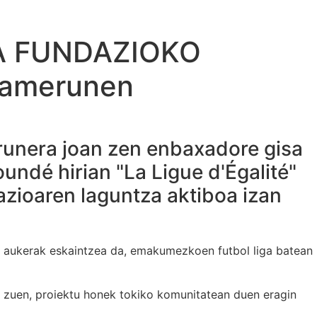
GA FUNDAZIOKO
 Kamerunen
erunera joan zen enbaxadore gisa
undé hirian "La Ligue d'Égalité"
azioaren laguntza aktiboa izan
arte aukerak eskaintzea da, emakumezkoen futbol liga batean
zuen, proiektu honek tokiko komunitatean duen eragin