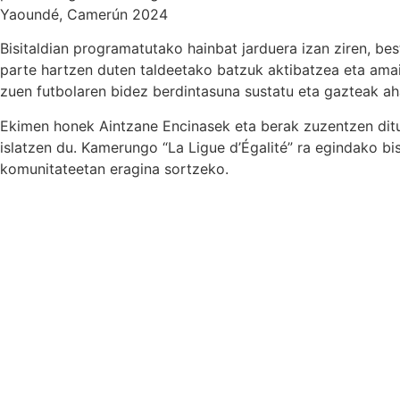
Yaoundé, Camerún 2024
Bisitaldian programatutako hainbat jarduera izan ziren, be
parte hartzen duten taldeetako batzuk aktibatzea eta amaie
zuen futbolaren bidez berdintasuna sustatu eta gazteak ah
Ekimen honek Aintzane Encinasek eta berak zuzentzen ditu
islatzen du. Kamerungo “La Ligue d’Égalité” ra egindako bi
komunitateetan eragina sortzeko.