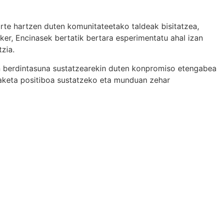
arte hartzen duten komunitateetako taldeak bisitatzea,
ker, Encinasek bertatik bertara esperimentatu ahal izan
zia.
an berdintasuna sustatzearekin duten konpromiso etengabea
ldaketa positiboa sustatzeko eta munduan zehar