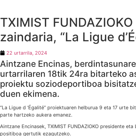
TXIMIST FUNDAZIOKO 
zaindaria, “La Ligue d’
22 urtarrila, 2024
Aintzane Encinas, berdintasunare
urtarrilaren 18tik 24ra bitarteko
proiektu soziodeportiboa bisitat
duen ekimena.
“La Ligue d ‘Égalité” proiektuaren helburua 9 eta 17 urte b
parte hartzeko aukera emanez.
Aintzane Encinasek, TXIMIST FUNDAZIOKO presidente eta 
positiboa gertutik ezagutzeko.