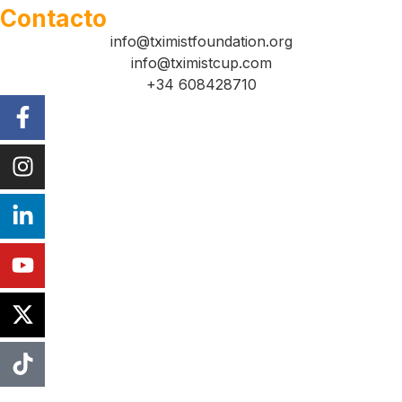
Contacto
info@tximistfoundation.org
info@tximistcup.com
+34 608428710