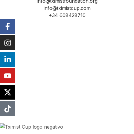
info@tximistfoundation.org
info@tximistcup.com
+34 608428710