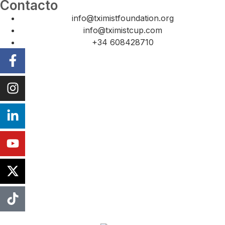
Contacto
info@tximistfoundation.org
info@tximistcup.com
+34 608428710