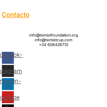
Contacto
info@tximistfoundation.org
info@tximistcup.com
+34 608428710
cebook-
f
nstagram
inkedin-
in
outube