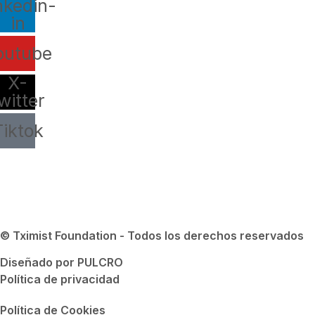
nkedin-
in
outube
X-
witter
Tiktok
© Tximist Foundation - Todos los derechos reservados
Diseñado por PULCRO
Política de privacidad
Política de Cookies