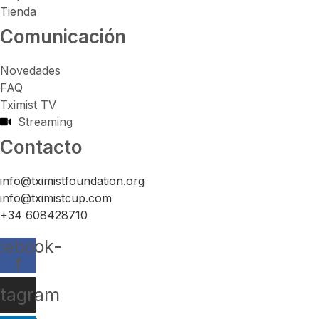
Tienda
Comunicación
Novedades
FAQ
Tximist TV
Streaming
Contacto
info@tximistfoundation.org
info@tximistcup.com
+34 608428710
cebook-
f
stagram