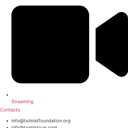
Streaming
Contacto
info@tximistfoundation.org
info@tximistcup.com