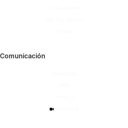
The Equality Ball
Skip The Barriers
Tienda
Comunicación
Novedades
FAQ
Tximist TV
Streaming