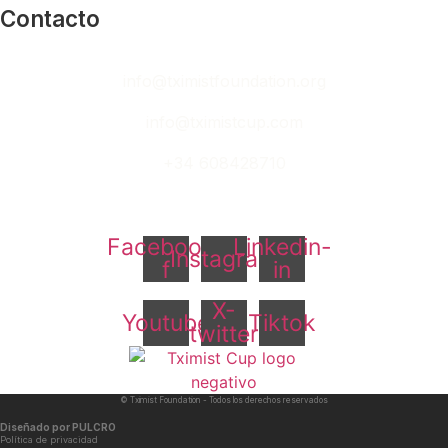
Contacto
info@tximistfoundation.org
info@tximistcup.com
+34 608428710
Facebook-
Linkedin-
Instagram
f
in
X-
Youtube
Tiktok
twitter
© Tximist Foundation - Todos los derechos reservados
Diseñado por PULCRO
Política de privacidad