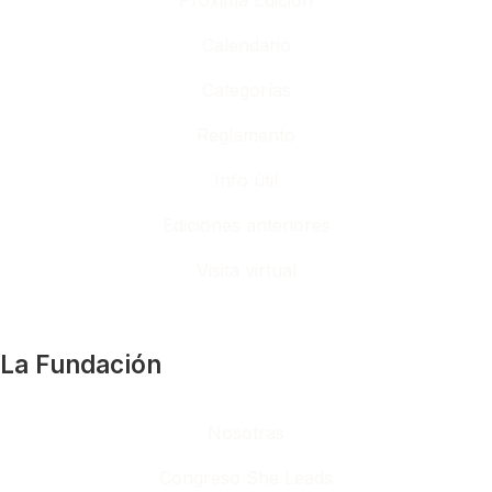
Próxima Edición
Calendario
Categorías
Reglamento
Info útil
Ediciones anteriores
Visita virtual
La Fundación
Nosotras
Congreso She Leads