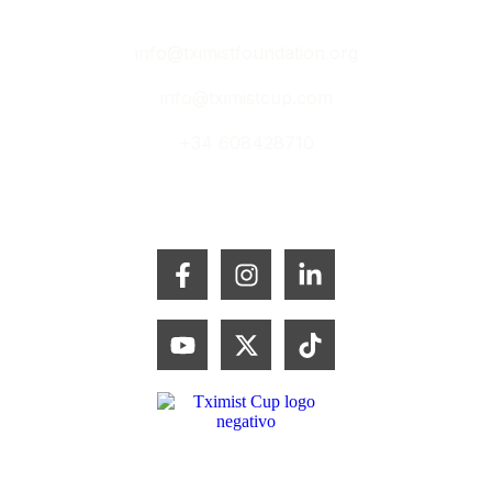
info@tximistfoundation.org
info@tximistcup.com
+34 608428710