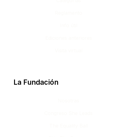
Categorías
Reglamento
Info útil
Ediciones anteriores
Visita virtual
La Fundación
Nosotras
Congreso She Leads
The Equality Ball