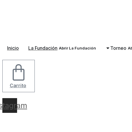
Ir
al
contenido
Inicio
La Fundación
Torneo
Abrir La Fundación
Ab
Carrito
nstagram