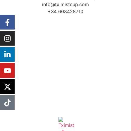
info@tximistcup.com
+34 608428710