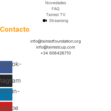
Novedades
FAQ
Tximist TV
Streaming
Contacto
info@tximistfoundation.org
info@tximistcup.com
+34 608428710
cebook-
f
stagram
nkedin-
in
outube