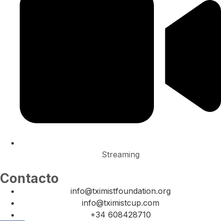
Streaming
Contacto
info@tximistfoundation.org
info@tximistcup.com
+34 608428710