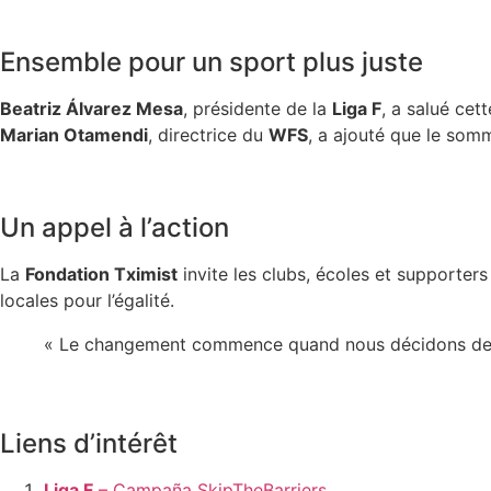
Ensemble pour un sport plus juste
Beatriz Álvarez Mesa
, présidente de la
Liga F
, a salué cet
Marian Otamendi
, directrice du
WFS
, a ajouté que le som
Un appel à l’action
La
Fondation Tximist
invite les clubs, écoles et supporter
locales pour l’égalité.
« Le changement commence quand nous décidons de fr
Liens d’intérêt
Liga F
– Campaña SkipTheBarriers