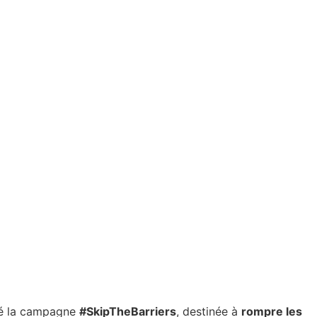
té la campagne
#SkipTheBarriers
, destinée à
rompre les