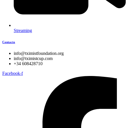
Streaming
Contacto
info@tximistfoundation.org
info@tximistcup.com
+34 608428710
Facebook-f