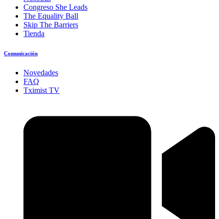
Congreso She Leads
The Equality Ball
Skip The Barriers
Tienda
Comunicación
Novedades
FAQ
Tximist TV