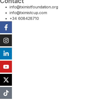
Contact
info@tximistfoundation.org
info@tximistcup.com
+34 608428710