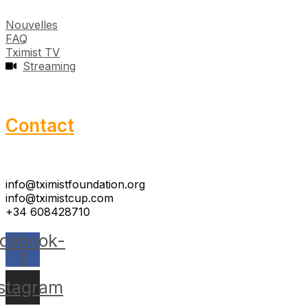
Nouvelles
FAQ
Tximist TV
Streaming
Contact
info@tximistfoundation.org
info@tximistcup.com
+34 608428710
cebook-
f
nstagram