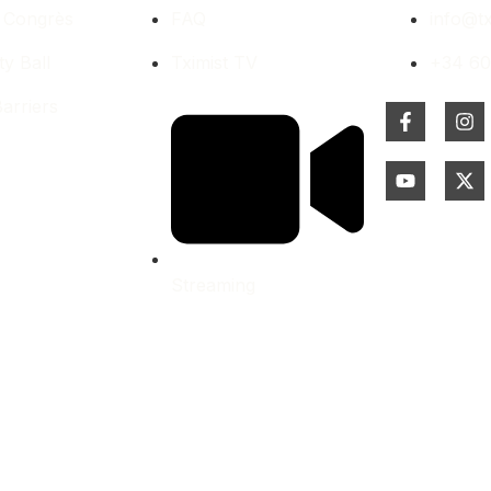
 Congrès
FAQ
info@t
ty Ball
Tximist TV
+34 6
arriers
Streaming