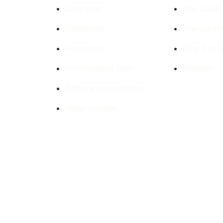
Calendrier
She Leads
Catégories
The Equali
Règlement
Skip The B
Informations utiles
Magasin
Éditions précédentes
Visite virtuelle