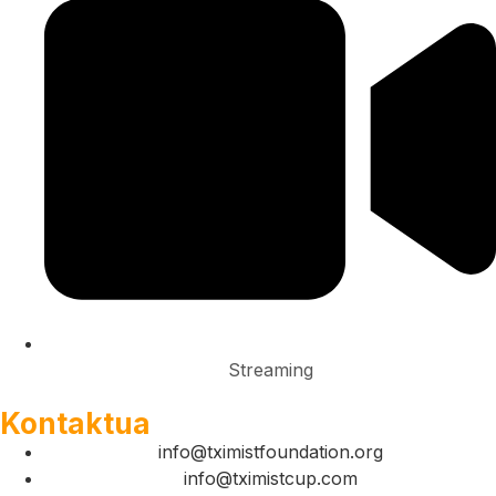
Streaming
Kontaktua
info@tximistfoundation.org
info@tximistcup.com