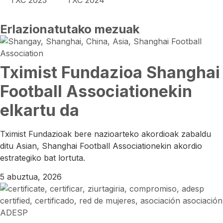
Erlazionatutako mezuak
Tximist Fundazioa Shanghai
Football Associationekin
elkartu da
Tximist Fundazioak bere nazioarteko akordioak zabaldu
ditu Asian, Shanghai Football Associationekin akordio
estrategiko bat lortuta.
5 abuztua, 2026