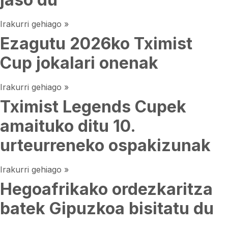
Irakurri gehiago »
Ezagutu 2026ko Tximist
Cup jokalari onenak
Irakurri gehiago »
Tximist Legends Cupek
amaituko ditu 10.
urteurreneko ospakizunak
Irakurri gehiago »
Hegoafrikako ordezkaritza
batek Gipuzkoa bisitatu du