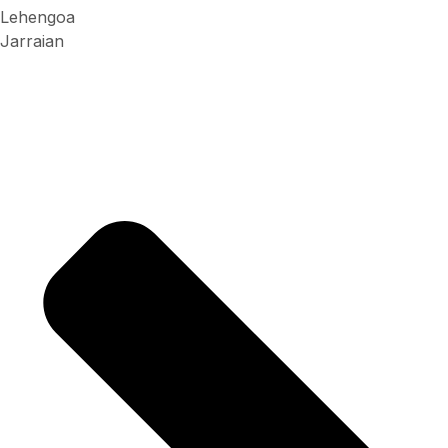
Lehengoa
Jarraian