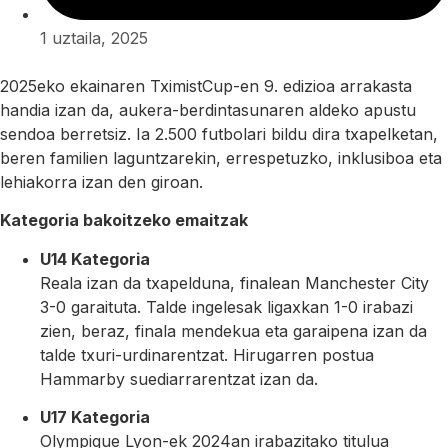
1 uztaila, 2025
2025eko ekainaren TximistCup-en 9. edizioa arrakasta
handia izan da, aukera-berdintasunaren aldeko apustu
sendoa berretsiz. Ia 2.500 futbolari bildu dira txapelketan,
beren familien laguntzarekin, errespetuzko, inklusiboa eta
lehiakorra izan den giroan.
Kategoria bakoitzeko emaitzak
U14 Kategoria
Reala izan da txapelduna, finalean Manchester City
3-0 garaituta. Talde ingelesak ligaxkan 1-0 irabazi
zien, beraz, finala mendekua eta garaipena izan da
talde txuri-urdinarentzat. Hirugarren postua
Hammarby suediarrarentzat izan da.
U17 Kategoria
Olympique Lyon-ek 2024an irabazitako titulua