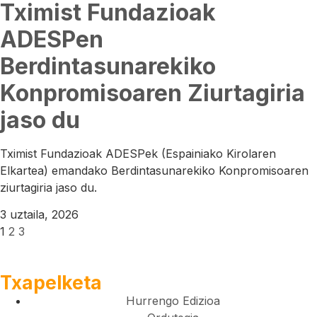
Tximist Fundazioak
ADESPen
Berdintasunarekiko
Konpromisoaren Ziurtagiria
jaso du
Tximist Fundazioak ADESPek (Espainiako Kirolaren
Elkartea) emandako Berdintasunarekiko Konpromisoaren
ziurtagiria jaso du.
3 uztaila, 2026
1
2
3
Txapelketa
Hurrengo Edizioa