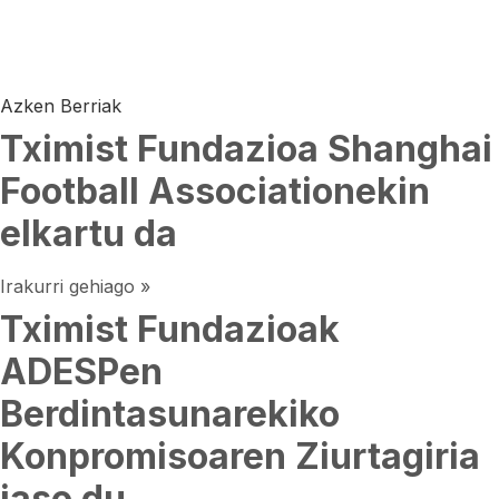
Azken Berriak
Tximist Fundazioa Shanghai
Football Associationekin
elkartu da
Irakurri gehiago »
Tximist Fundazioak
ADESPen
Berdintasunarekiko
Konpromisoaren Ziurtagiria
jaso du