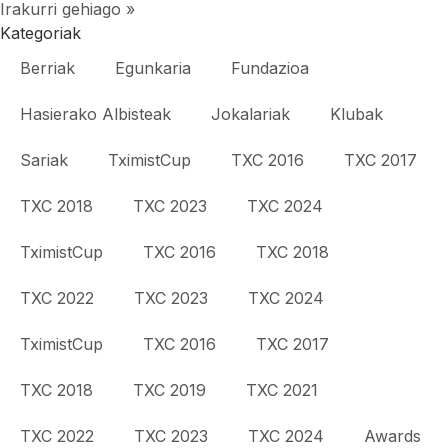
Irakurri gehiago »
Kategoriak
Berriak
Egunkaria
Fundazioa
Hasierako Albisteak
Jokalariak
Klubak
Sariak
TximistCup
TXC 2016
TXC 2017
TXC 2018
TXC 2023
TXC 2024
TximistCup
TXC 2016
TXC 2018
TXC 2022
TXC 2023
TXC 2024
TximistCup
TXC 2016
TXC 2017
TXC 2018
TXC 2019
TXC 2021
TXC 2022
TXC 2023
TXC 2024
Awards