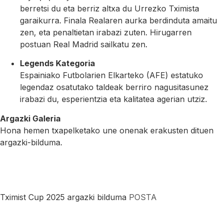
berretsi du eta berriz altxa du Urrezko Tximista
garaikurra. Finala Realaren aurka berdinduta amaitu
zen, eta penaltietan irabazi zuten. Hirugarren
postuan Real Madrid sailkatu zen.
Legends Kategoria
Espainiako Futbolarien Elkarteko (AFE) estatuko
legendaz osatutako taldeak berriro nagusitasunez
irabazi du, esperientzia eta kalitatea agerian utziz.
Argazki Galeria
Hona hemen txapelketako une onenak erakusten dituen
argazki-bilduma.
Tximist Cup 2025 argazki bilduma
POSTA