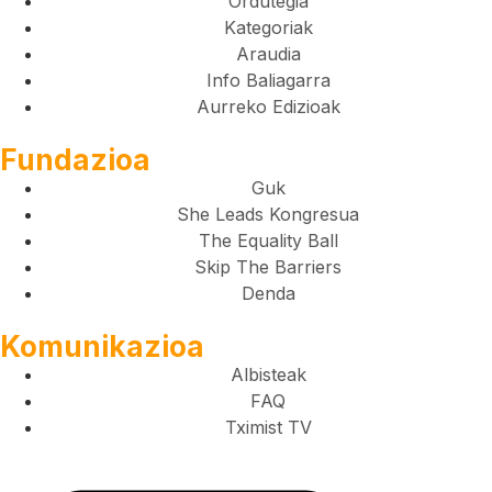
Ordutegia
Kategoriak
Araudia
Info Baliagarra
Aurreko Edizioak
Fundazioa
Guk
She Leads Kongresua
The Equality Ball
Skip The Barriers
Denda
Komunikazioa
Albisteak
FAQ
Tximist TV