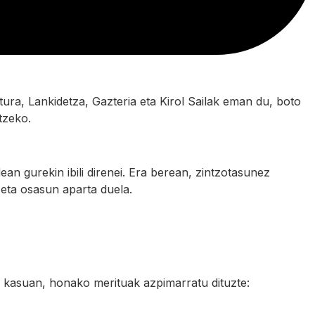
ra, Lankidetza, Gazteria eta Kirol Sailak eman du, boto
tzeko.
an gurekin ibili direnei. Era berean, zintzotasunez
eta osasun aparta duela.
 kasuan, honako merituak azpimarratu dituzte: