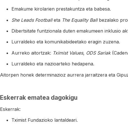
Emakume kirolarien prestakuntza eta babesa.
She Leads Football
eta
The Equality Ball
bezalako proi
Dibertsitate funtzionala duten emakumeen inklusio ak
Lurraldeko eta komunikabideetako eragin zuzena.
Aurreko aitortzak:
Tximist Values
,
ODS Sariak
(Caden
Lurraldeko eta nazioarteko hedapena.
Aitorpen honek determinazioz aurrera jarraitzera eta Gipuz
Eskerrak ematea dagokigu
Eskerrak:
Tximist Fundazioko lantaldeari.