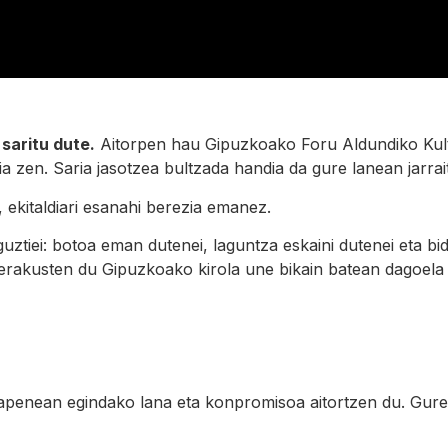
saritu dute.
Aitorpen hau Gipuzkoako Foru Aldundiko Kultu
a zen. Saria jasotzea bultzada handia da gure lanean jarrai
 ekitaldiari esanahi berezia emanez.
tiei: botoa eman dutenei, laguntza eskaini dutenei eta bide
erakusten du Gipuzkoako kirola une bikain batean dagoela 
apenean egindako lana eta konpromisoa aitortzen du. Gure