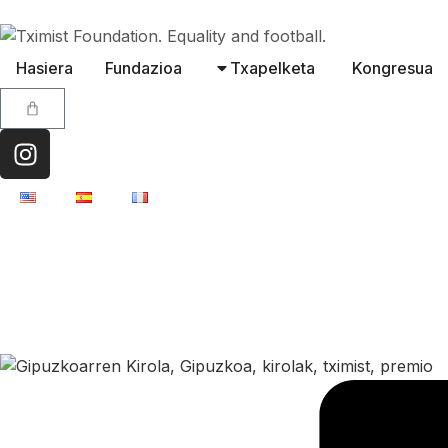
Hasiera
Fundazioa
Txapelketa
Kongresua