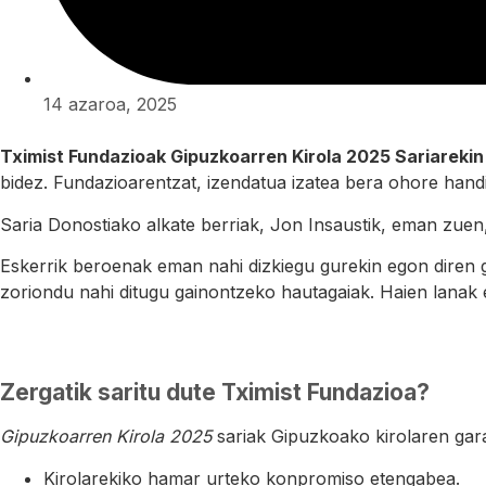
14 azaroa, 2025
Tximist Fundazioak Gipuzkoarren Kirola 2025 Sariarekin 
bidez. Fundazioarentzat, izendatua izatea bera ohore handi
Saria Donostiako alkate berriak, Jon Insaustik, eman zuen,
Eskerrik beroenak eman nahi dizkiegu gurekin egon diren guz
zoriondu nahi ditugu gainontzeko hautagaiak. Haien lanak 
Zergatik saritu dute Tximist Fundazioa?
Gipuzkoarren Kirola 2025
sariak Gipuzkoako kirolaren gar
Kirolarekiko hamar urteko konpromiso etengabea.