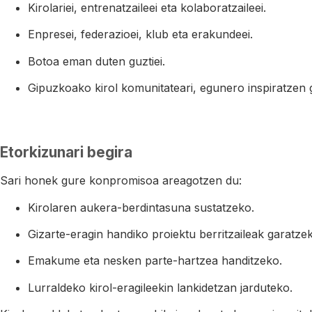
Kirolariei, entrenatzaileei eta kolaboratzaileei.
Enpresei, federazioei, klub eta erakundeei.
Botoa eman duten guztiei.
Gipuzkoako kirol komunitateari, egunero inspiratzen g
Etorkizunari begira
Sari honek gure konpromisoa areagotzen du:
Kirolaren aukera-berdintasuna sustatzeko.
Gizarte-eragin handiko proiektu berritzaileak garatze
Emakume eta nesken parte-hartzea handitzeko.
Lurraldeko kirol-eragileekin lankidetzan jarduteko.