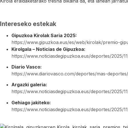
Kirola eraldaketarako tresna bikaina da, eta lanean jarrait
Intereseko estekak
Gipuzkoa Kirolak Saria 2025:
https://www.gipuzkoa.eus/es/web/kirolak/premio-gip
Kirolgala – Noticias de Gipuzkoa:
https://www.noticiasdegipuzkoa.eus/deportes/2025/1
Diario Vasco:
https://www.diariovasco.com/deportes/mas-deportes/
Argazki galeria:
https://www.noticiasdegipuzkoa.eus/deportes/2025/11
Gehiago jakiteko:
https://www.noticiasdegipuzkoa.eus/deportes/2025/1