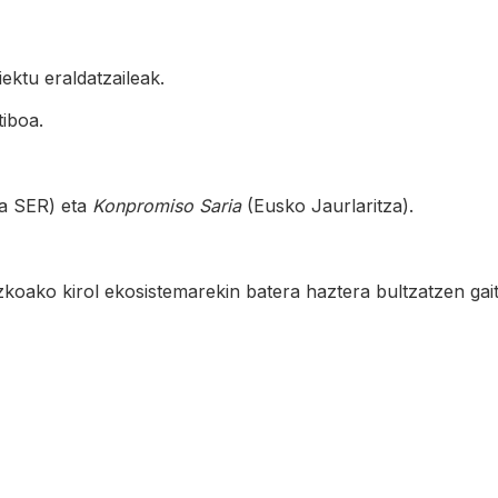
ektu eraldatzaileak.
tiboa.
a SER) eta
Konpromiso Saria
(Eusko Jaurlaritza).
koako kirol ekosistemarekin batera haztera bultzatzen gait