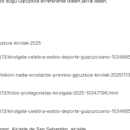
uko dugu Gipuzkoa erreferente izaten jarrai dadin.
uzkoa-kirolak-2025
1/13/kirolgala-celebra-exitos-deporte-guipuzcoano-103466
txikon-nadia-erostarbe-premios-gipuzkoa-kirolak-2025111
/13/fotos-protagonistas-kirolgala-2025-10347196.html
1/13/kirolgala-celebra-exitos-deporte-guipuzcoano-103466