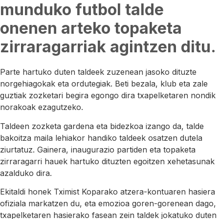
munduko futbol talde
onenen arteko topaketa
zirraragarriak agintzen ditu.
Parte hartuko duten taldeek zuzenean jasoko dituzte
norgehiagokak eta ordutegiak. Beti bezala, klub eta zale
guztiak zozketari begira egongo dira txapelketaren nondik
norakoak ezagutzeko.
Taldeen zozketa gardena eta bidezkoa izango da, talde
bakoitza maila lehiakor handiko taldeek osatzen dutela
ziurtatuz. Gainera, inaugurazio partiden eta topaketa
zirraragarri hauek hartuko dituzten egoitzen xehetasunak
azalduko dira.
Ekitaldi honek Tximist Koparako atzera-kontuaren hasiera
ofiziala markatzen du, eta emozioa goren-gorenean dago,
txapelketaren hasierako fasean zein taldek jokatuko duten