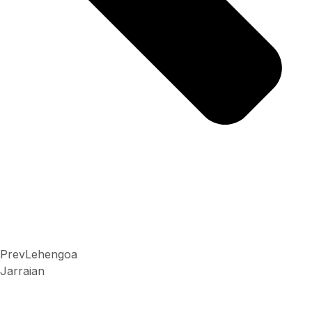
Prev
Lehengoa
Jarraian