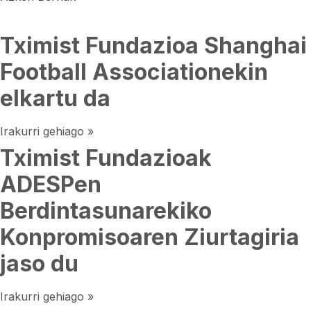
Tximist Fundazioa Shanghai
Football Associationekin
elkartu da
Irakurri gehiago »
Tximist Fundazioak
ADESPen
Berdintasunarekiko
Konpromisoaren Ziurtagiria
jaso du
Irakurri gehiago »