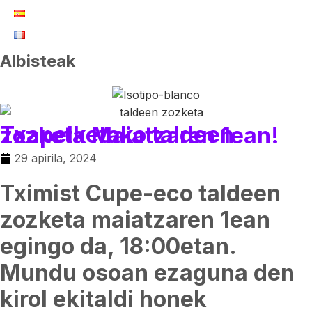
Albisteak
Txapelketako taldeen zozketa Maiatzaren 1ean!
29 apirila, 2024
Tximist Cupe-eco taldeen
zozketa maiatzaren 1ean
egingo da, 18:00etan.
Mundu osoan ezaguna den
kirol ekitaldi honek