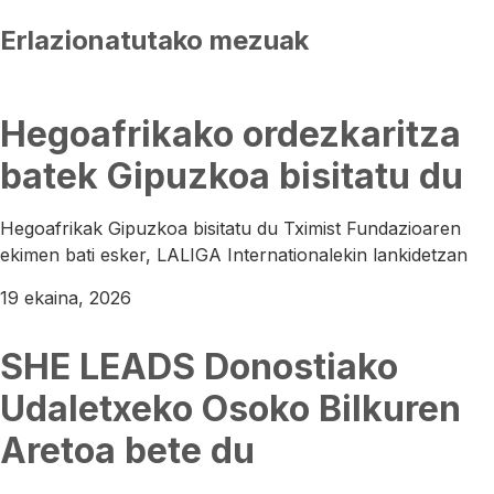
Erlazionatutako mezuak
Hegoafrikako ordezkaritza
batek Gipuzkoa bisitatu du
Hegoafrikak Gipuzkoa bisitatu du Tximist Fundazioaren
ekimen bati esker, LALIGA Internationalekin lankidetzan
19 ekaina, 2026
SHE LEADS Donostiako
Udaletxeko Osoko Bilkuren
Aretoa bete du