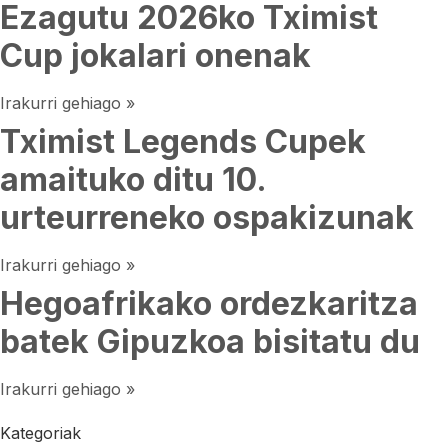
Ezagutu 2026ko Tximist
Cup jokalari onenak
Irakurri gehiago »
Tximist Legends Cupek
amaituko ditu 10.
urteurreneko ospakizunak
Irakurri gehiago »
Hegoafrikako ordezkaritza
batek Gipuzkoa bisitatu du
Irakurri gehiago »
Kategoriak