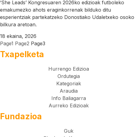
‘She Leads’ Kongresuaren 2026ko edizioak futboleko
emakumezko ahots eraginkorrenak bilduko ditu
esperientziak partekatzeko Donostiako Udaletxeko osoko
bilkura aretoan.
18 ekaina, 2026
Page
1
Page
2
Page
3
Txapelketa
Hurrengo Edizioa
Ordutegia
Kategoriak
Araudia
Info Baliagarra
Aurreko Edizioak
Fundazioa
Guk