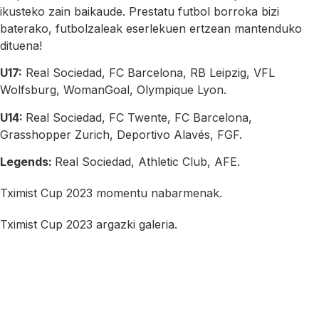
ikusteko zain baikaude. Prestatu futbol borroka bizi
baterako, futbolzaleak eserlekuen ertzean mantenduko
dituena!
U17:
Real Sociedad, FC Barcelona, RB Leipzig, VFL
Wolfsburg, WomanGoal, Olympique Lyon.
U14:
Real Sociedad, FC Twente, FC Barcelona,
Grasshopper Zurich, Deportivo Alavés, FGF.
Legends:
Real Sociedad, Athletic Club, AFE.
Tximist Cup 2023 momentu nabarmenak.
Tximist Cup 2023 argazki galeria.