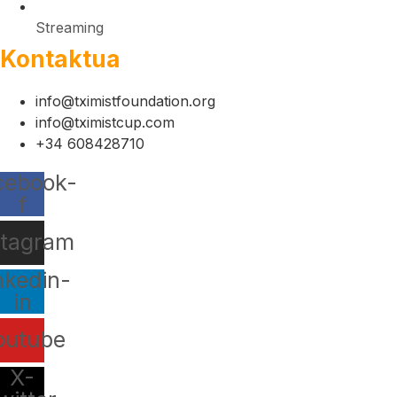
Streaming
Kontaktua
info@tximistfoundation.org
info@tximistcup.com
+34 608428710
cebook-
f
stagram
nkedin-
in
outube
X-