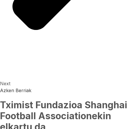
Next
Azken Berriak
Tximist Fundazioa Shanghai
Football Associationekin
elkartu da