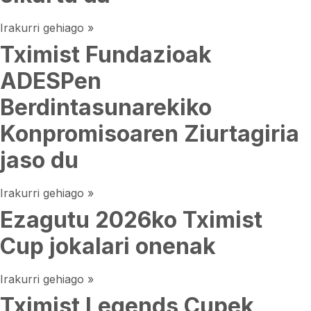
Irakurri gehiago »
Tximist Fundazioak
ADESPen
Berdintasunarekiko
Konpromisoaren Ziurtagiria
jaso du
Irakurri gehiago »
Ezagutu 2026ko Tximist
Cup jokalari onenak
Irakurri gehiago »
Tximist Legends Cupek