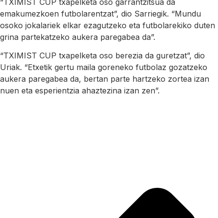
“TXIMIST CUP txapelketa oso garrantzitsua da
emakumezkoen futbolarentzat”, dio Sarriegik. “Mundu
osoko jokalariek elkar ezagutzeko eta futbolarekiko duten
grina partekatzeko aukera paregabea da”.
“TXIMIST CUP txapelketa oso berezia da guretzat”, dio
Uriak. “Etxetik gertu maila goreneko futbolaz gozatzeko
aukera paregabea da, bertan parte hartzeko zortea izan
nuen eta esperientzia ahaztezina izan zen”.