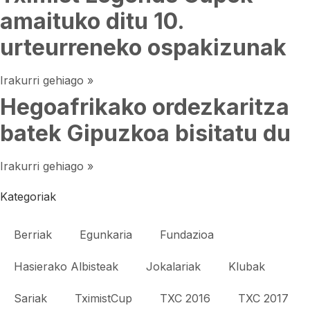
amaituko ditu 10.
urteurreneko ospakizunak
Irakurri gehiago »
Hegoafrikako ordezkaritza
batek Gipuzkoa bisitatu du
Irakurri gehiago »
Kategoriak
Berriak
Egunkaria
Fundazioa
Hasierako Albisteak
Jokalariak
Klubak
Sariak
TximistCup
TXC 2016
TXC 2017