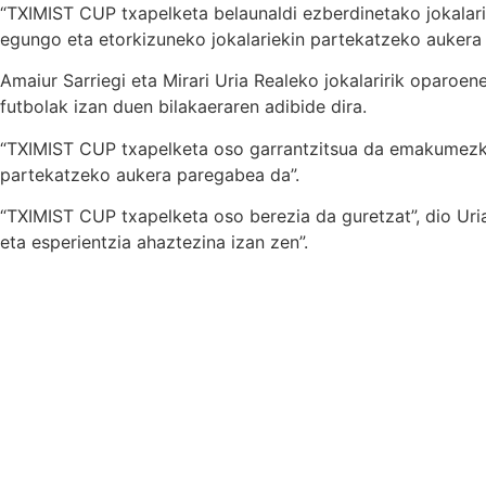
“TXIMIST CUP txapelketa belaunaldi ezberdinetako jokalaria
egungo eta etorkizuneko jokalariekin partekatzeko aukera 
Amaiur Sarriegi eta Mirari Uria Realeko jokalaririk opar
futbolak izan duen bilakaeraren adibide dira.
“TXIMIST CUP txapelketa oso garrantzitsua da emakumezkoe
partekatzeko aukera paregabea da”.
“TXIMIST CUP txapelketa oso berezia da guretzat”, dio Uri
eta esperientzia ahaztezina izan zen”.