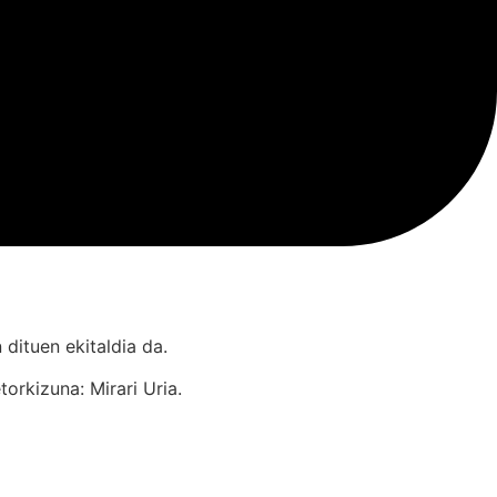
dituen ekitaldia da.
orkizuna: Mirari Uria.
.