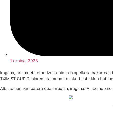
1 ekaina, 2023
Iragana, oraina eta etorkizuna bidea txapelketa bakarrean 
TXIMIST CUP Realaren eta mundu osoko beste klub batzuen i
Albiste honekin batera doan irudian, iragana: Aintzane Encin