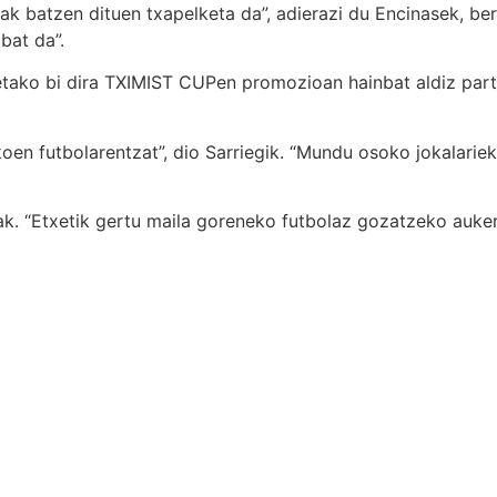
k batzen dituen txapelketa da”, adierazi du Encinasek, bere
bat da”.
oenetako bi dira TXIMIST CUPen promozioan hainbat aldiz p
n futbolarentzat”, dio Sarriegik. “Mundu osoko jokalariek
ak. “Etxetik gertu maila goreneko futbolaz gozatzeko auke