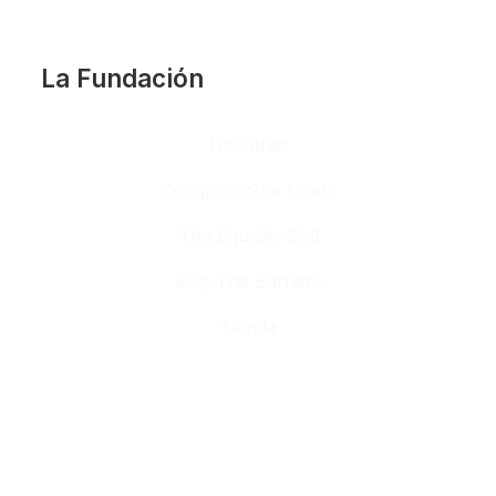
La Fundación
Nosotras
Congreso She Leads
The Equality Ball
Skip The Barriers
Tienda