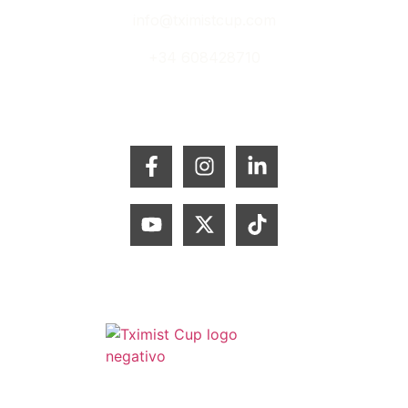
info@tximistcup.com
+34 608428710