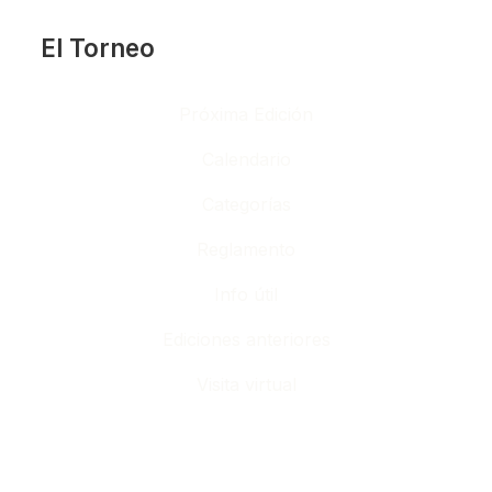
El Torneo
Próxima Edición
Calendario
Categorías
Reglamento
Info útil
Ediciones anteriores
Visita virtual