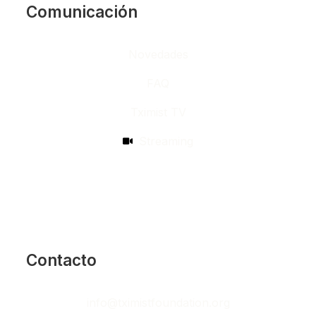
Comunicación
Novedades
FAQ
Tximist TV
Streaming
Contacto
info@tximistfoundation.org