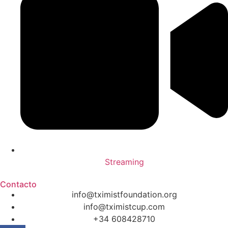
Streaming
Contacto
info@tximistfoundation.org
info@tximistcup.com
+34 608428710