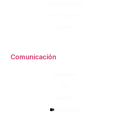
The Equality Ball
Skip The Barriers
Tienda
Comunicación
Novedades
FAQ
Tximist TV
Streaming