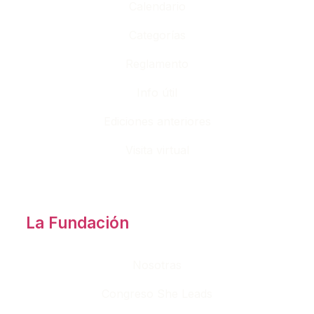
Calendario
Categorías
Reglamento
Info útil
Ediciones anteriores
Visita virtual
La Fundación
Nosotras
Congreso She Leads