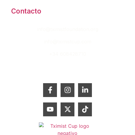
Contacto
info@tximistfoundation.org
info@tximistcup.com
+34 608428710