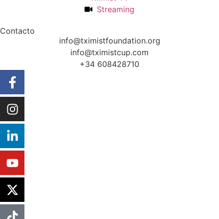
Streaming
Contacto
info@tximistfoundation.org
info@tximistcup.com
+34 608428710