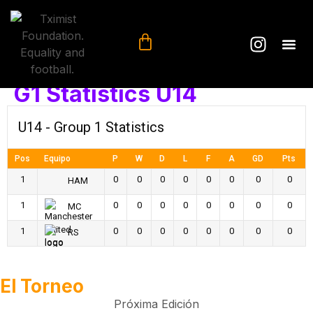
G1 Statistics U14
U14 - Group 1 Statistics
Pos
Equipo
P
W
D
L
F
A
GD
Pts
1
0
0
0
0
0
0
0
0
HAM
1
0
0
0
0
0
0
0
0
MC
1
0
0
0
0
0
0
0
0
RS
El Torneo
Próxima Edición