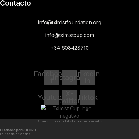
Contacto
info@tximistfoundation.org
info@tximistcup.com
+34 608428710
Facebook-
Linkedin-
Instagram
f
in
X-
Youtube
Tiktok
twitter
© Tximist Foundation - Todos los derechos reservados
Diseñado por PULCRO
Política de privacidad