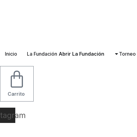
Ir
al
contenido
Inicio
La Fundación
Abrir La Fundación
Torneo
Carrito
stagram