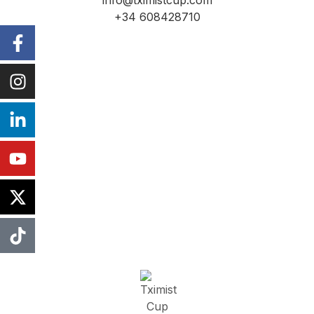
info@tximistcup.com
+34 608428710